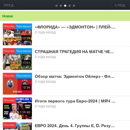
•
•
•
•
•
ПРЕД.
СЛЕД.
Новое
«ФЛОРИДА» — «ЭДМОНТОН» | ПЛЕЙ-ОФФ | ФИНАЛ | ИГРА 7 | ОБЗОР МАТЧА | 25.06.2024
Популяр.
Популярное
2 года назад
12:29
СТРАШНАЯ ТРАГЕДИЯ НА МАТЧЕ ЧЕМПИОНАТА ЕВРОПЫ! ШОТЛАНДИЯ - ВЕНГРИЯ / Доза Футбола
Популяр.
Популярное
2 года назад
11:51
Обзор матча: Эдмонтон Ойлерз - Флорида Пантерз | 25.06.2024 | Финал | НХЛ плейофф 2024
Популяр.
Популярное
2 года назад
12:36
Итоги первого тура Евро-2024 | МЯЧ Подкаст | Live
Популяр.
2 года назад
1:16:40
ЕВРО 2024. День 4. Группы Е, D. Результаты, расписание, таблицы.
Популяр.