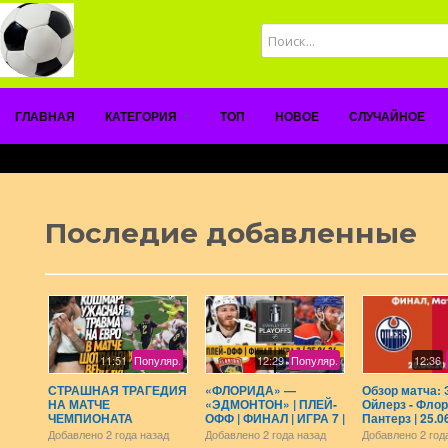
ГЛАВНАЯ
КАТЕГОРИЯ
ТОП
НОВОЕ
СЛУЧАЙНОЕ
Последие добавленные
11:51
Популяр.
12:29
Популяр.
12:36
СТРАШНАЯ ТРАГЕДИЯ
«ФЛОРИДА» —
Обзор матча:
НА МАТЧЕ
«ЭДМОНТОН» | ПЛЕЙ-
Ойлерз - Фло
ЧЕМПИОНАТА
ОФФ | ФИНАЛ | ИГРА 7 |
Пантерз | 25.06
ЕВРОПЫ! ШОТЛАНДИЯ
ОБЗОР МАТЧА |
Финал | НХЛ 
Добавлено
2 года назад
Добавлено
2 года назад
Добавлено
2 год
- ВЕНГРИЯ / Доза
25.06.2024
2024