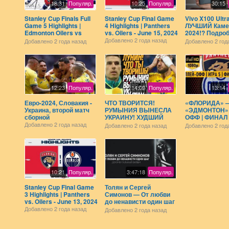
18:31
Популяр.
10:25
Популяр.
30:15
Stanley Cup Finals Full
Stanley Cup Final Game
Vivo X100 Ultra
Game 5 Highlights |
4 Highlights | Panthers
ЛУЧШИЙ Каме
Edmonton Oilers vs
vs. Oilers - June 15, 2024
2024!? Подро
Florida Panthers | Ain’t
обзор.
Добавлено
2 года назад
Добавлено
2 года назад
Добавлено
2 год
done yet ???
12:23
Популяр.
14:09
Популяр.
13:14
Евро-2024, Словакия -
ЧТО ТВОРИТСЯ!
«ФЛОРИДА» 
Украина, второй матч
РУМЫНИЯ ВЫНЕСЛА
«ЭДМОНТОН» 
сборной
УКРАИНУ! ХУДШИЙ
ОФФ | ФИНАЛ |
МАТЧ В ИСТОРИИ
ОБЗОР МАТЧА
Добавлено
2 года назад
Добавлено
2 года назад
Добавлено
2 год
ЛУНИНА / Доза Футбола
19.06.2024
10:21
Популяр.
3:47:18
Популяр.
Stanley Cup Final Game
Толян и Сергей
3 Highlights | Panthers
Симонов — От любви
vs. Oilers - June 13, 2024
до ненависти один шаг
(Документальный
Добавлено
2 года назад
Добавлено
2 года назад
фильм)