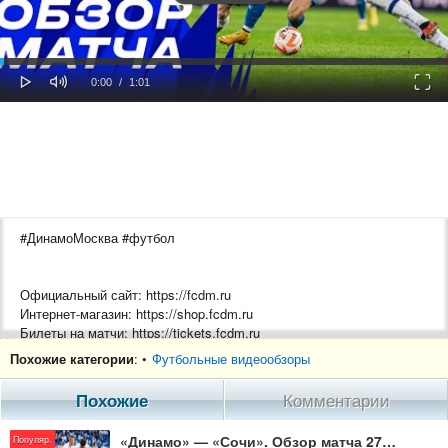
oaded
Progress
0%
: 0%
Play
Mute
Fulls
Current
Duration
0:00
/
1:01
Time
Time
#ДинамоМосква #футбол
Официальный сайт: https://fcdm.ru
Интернет-магазин: https://shop.fcdm.ru
Билеты на матчи: https://tickets.fcdm.ru
Абонементы: https://tickets.fcdm.ru/subscriptions
Похожие категории
: •
Футбольные видеообзоры
VIP-продукты: https://tickets.fcdm.ru/vip/hospitality
Франшиза: https://franchise.fcdm.ru
Похожие
Комментарии
Академия: https://academy.fcdm.ru
Эндаумент-фонд: https://fund.fcdm.ru
«Динамо» — «Сочи». Обзор матча 27-го тура Мир РПЛ 5.05.24
Популяр.