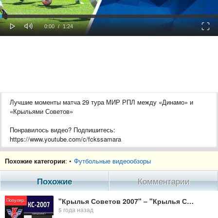
oaded
Progress
0%
: 0%
Play
Mute
Fulls
Current
Duration
0:00
/
1:24
Time
Time
Лучшие моменты матча 29 тура МИР РПЛ между «Динамо» и
«Крыльями Советов»
Понравилось видео? Подпишитесь:
https://www.youtube.com/c/fckssamara
«Крылья Советов» в социальных сетях:
Похожие категории
: •
Футбольные видеообзоры
VK https://vk.com/fckssamara
Похожие
Комментарии
Telegram https://t.me/fckssamara_official
"Крылья Советов 2007" – "Крылья Советов 2006" | Товарищеский матч
Популяр.
Сайт: https://pfcks.ru/
5 года назад