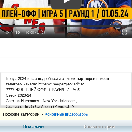
oaded
Progress
0%
: 0%
Play
Mute
Fulls
Current
Duration
00:00
/
14:59
Time
Time
Бонус 2024 и все подробности от моих партнёров в моём
телеграм канале: https://t.me/perglervlad/165
???? НХЛ, ПЛЕЙ-ОФФ, 1 РАУНД, ИГРА 5,
Сезон 2023-24,
Carolina Hurricanes - New York Islanders,
Стадион: Пи-Эн-Си-Арена (Роли, США),
вместимость: 19041
Похожие категории
: •
Хоккейные видеообзоры
Похожие
Комментарии