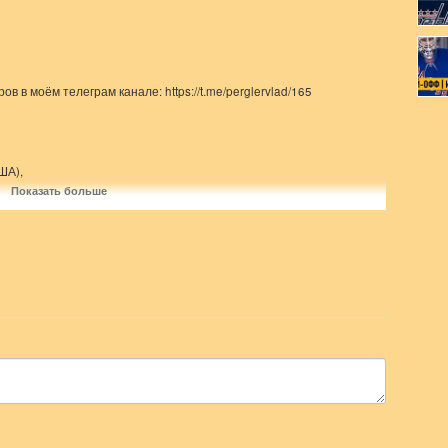
в в моём телеграм канале: https://t.me/perglervlad/165
ША),
Показать больше