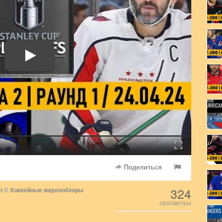
Fullscreen
Поделиться
324
n
В
Хоккейные видеообзоры
просмотры