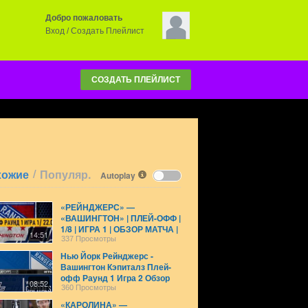
Добро пожаловать
Вход
/
Создать Плейлист
СОЗДАТЬ ПЛЕЙЛИСТ
/
хожие
Популяр.
Autoplay
«РЕЙНДЖЕРС» —
«ВАШИНГТОН» | ПЛЕЙ-ОФФ |
1/8 | ИГРА 1 | ОБЗОР МАТЧА |
14:51
22.04.2024
337 Просмотры
Нью Йорк Рейнджерс -
Вашингтон Кэпиталз Плей-
офф Раунд 1 Игра 2 Обзор
08:52
матча 24.04.2024
360 Просмотры
«КАРОЛИНА» —