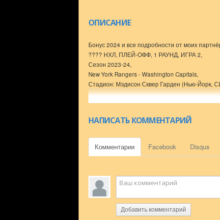
ОПИСАНИЕ
Бонус 2024 и все подробности от моих партнёро
???? НХЛ, ПЛЕЙ-ОФФ, 1 РАУНД, ИГРА 2,
Сезон 2023-24,
New York Rangers - Washington Capitals,
Стадион: Мэдисон Сквер Гарден (Нью-Йорк, С
вместимость: 18006
НАПИСАТЬ КОММЕНТАРИЙ
????
Комментарии
Facebook
Disqus
#vladpergler#нхл#обзор
Добавить комментарий