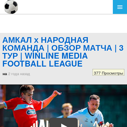
АМКАЛ х НАРОДНАЯ
КОМАНДА | ОБЗОР МАТЧА | 3
ТУР | WINLINE MEDIA
FOOTBALL LEAGUE
377 Просмотры
на
2 года назад