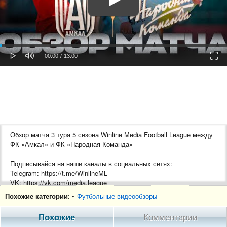
oaded
Progress
0%
: 0%
Play
Mute
Fulls
Current
Duration
00:00
/
13:00
Time
Time
Обзор матча 3 тура 5 сезона Winline Media Football League между
ФК «Амкал» и ФК «Народная Команда»
Подписывайся на наши каналы в социальных сетях:
Telegram: https://t.me/WinlineML
VK: https://vk.com/media.league
Похожие категории
: •
Футбольные видеообзоры
VK Николай Осипов: https://m.vk.com/id784379593
TG Николай Осипов: https://t.me/osipovnikolayofficial
Похожие
Комментарии