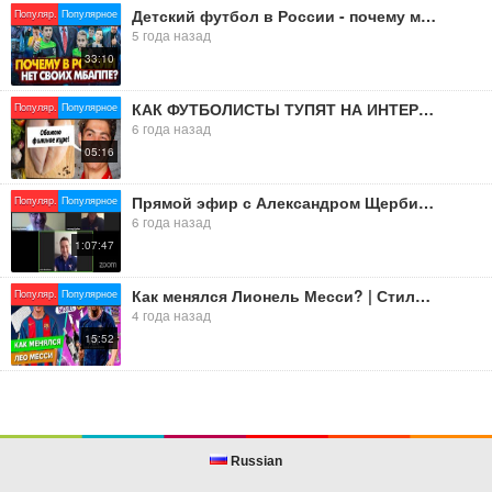
Детский футбол в России - почему мы так сильно отстаем от всего мира?
Популяр.
Популярное
5 года назад
33:10
КАК ФУТБОЛИСТЫ ТУПЯТ НА ИНТЕРВЬЮ. Глупые и смешные интервью футболистов. Футбольный топ @120 ЯРДОВ
Популяр.
Популярное
6 года назад
05:16
Прямой эфир с Александром Щербиной и Семёном Валуйским.
Популяр.
Популярное
6 года назад
1:07:47
Как менялся Лионель Месси? | Стиль, контракты, бизнес
Популяр.
Популярное
4 года назад
15:52
Russian