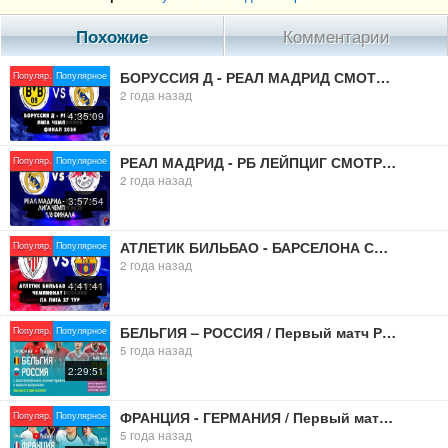
https://www.youtube.com/channel/UCCeBf3RGJ0qfXrxemHFLFRw
???????????? Мой VK http://vk.com/sonpav
Похожие
Комментарии
???????????? Группа VK https://vk.com/public192837579
???????????? Наш Телеграм канал https://t.me/sonpav
БОРУССИЯ Д - РЕАЛ МАДРИД СМОТРИМ МАТЧ | ЛИГА ЧЕМПИОНОВ ФИНАЛ 2024 | ОБСУЖДАЕМ И ОБЩАЕМСЯ 01.06.24
Популяр.
Популярное
???????????? Чат для аудитории в Телеграм
2 года назад
https://t.me/sonpavchat
4:35:09
???????????? НА ВСЕ ДОНАТЫ РАЗНАЯ АНИМАЦИЯ:
РЕАЛ МАДРИД - РБ ЛЕЙПЦИГ СМОТРИМ МАТЧ | ЛИГА ЧЕМПИОНОВ, 1/8 ФИНАЛА | ОБСУЖДАЕМ И ОБЩАЕМСЯ 06.03.24
Популяр.
Популярное
- БОЛЕЛЬЩИК 50 РУБ
2 года назад
- ПРЕДАННЫЙ БОЛЕЛЬЩИК 100 РУБ
3:57:54
- ФАНАТ НА ВСЮ ЖИЗНЬ 200 РУБ
- НАСТОЯЩИЙ КАТАЛОНЕЦ 300 РУБ
АТЛЕТИК БИЛЬБАО - БАРСЕЛОНА СМОТРИМ МАТЧ / ЧЕМПИОНАТ ИСПАНИИ, ЛА ЛИГА 27 ТУР / ОБСУЖДАЕМ И ОБЩАЕМСЯ
Популяр.
Популярное
- МОЛОДОЙ ВОСПИТАННИК 400 РУБ
2 года назад
- ИГРОК ОСНОВЫ 500 РУБ
4:41:41
- КАПИТАН КОМАНДЫ 1000 РУБ
- ТРЕНЕР КОМАНДЫ 2000 РУБ
- ПРЕЗИДЕНТ КЛУБА 5000 РУБ
БЕЛЬГИЯ – РОССИЯ / Первый матч России на Евро-2020 / Смотрим и обсуждаем в студии Telesport
Популяр.
Популярное
- ЛЕГЕНДА КЛУБА 10000 РУБ
5 года назад
- СПЕЦИАЛЬНЫЙ ДОНАТ СКРИМЕР РОВНО 666 РУБ
2:29:51
???????????? Всем привет, меня зовут Владимир я же Sonpav, а
ФРАНЦИЯ - ГЕРМАНИЯ / Первый матч французов на Евро-2020! / Смотрим и обсуждаем в студии Telesport
Популяр.
Популярное
близкие друзья называют меня просто Вован, я очень люблю
5 года назад
футбол и являюсь болельщиком, фанатом футбольного клуба