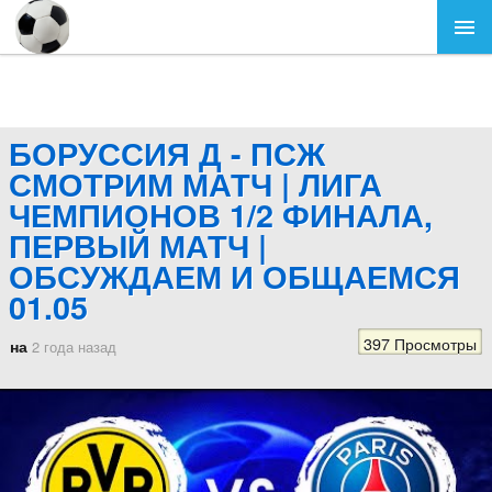
БОРУССИЯ Д - ПСЖ
СМОТРИМ МАТЧ | ЛИГА
ЧЕМПИОНОВ 1/2 ФИНАЛА,
ПЕРВЫЙ МАТЧ |
ОБСУЖДАЕМ И ОБЩАЕМСЯ
01.05
397 Просмотры
на
2 года назад