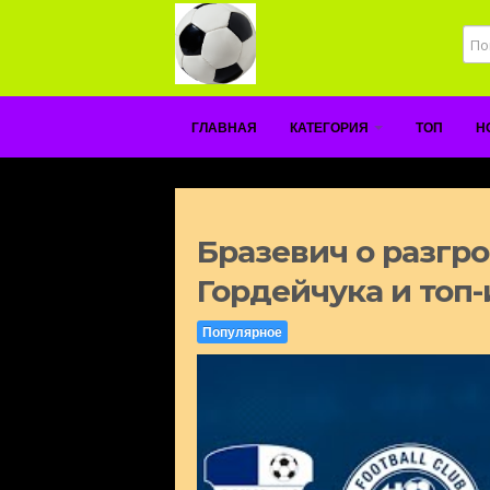
ГЛАВНАЯ
КАТЕГОРИЯ
ТОП
Н
Бразевич о разгр
Гордейчука и топ-
Популярное