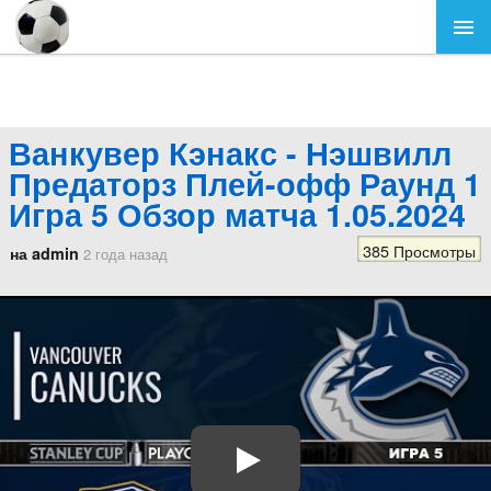
Ванкувер Кэнакс - Нэшвилл
Предаторз Плей-офф Раунд 1
Игра 5 Обзор матча 1.05.2024
385 Просмотры
на admin
2 года назад