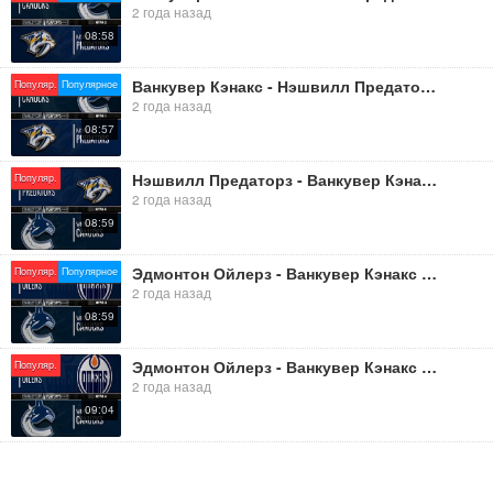
2 года назад
08:58
#НХЛОБЗОР#НХЛ2024#ХОККЕЙ
Ванкувер Кэнакс - Нэшвилл Предаторз Плей-офф Раунд 1 Игра 1 Обзор матча 22.04.2024
Популяр.
Популярное
2 года назад
08:57
Нэшвилл Предаторз - Ванкувер Кэнакс Плей-офф Раунд 1 Игра 6 Обзор матча 4.05.2024
Популяр.
2 года назад
08:59
Эдмонтон Ойлерз - Ванкувер Кэнакс Плей-офф Раунд 2 Игра 6 Обзор матча 19.05.2024
Популяр.
Популярное
2 года назад
08:59
Эдмонтон Ойлерз - Ванкувер Кэнакс Плей-офф Раунд 2 Игра 4 Обзор матча 15.05.2024
Популяр.
2 года назад
09:04