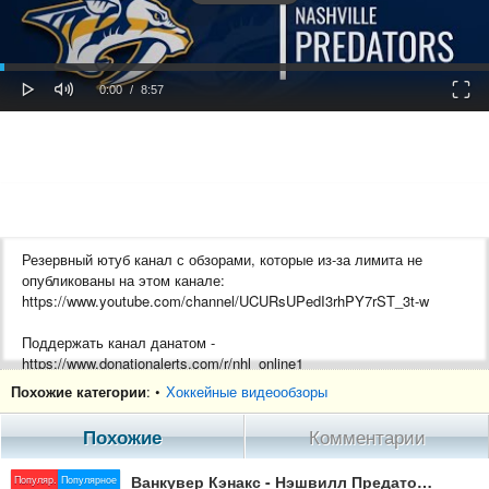
oaded
Progress
0%
: 0%
Play
Mute
Fulls
Current
Duration
0:00
/
8:57
Time
Time
Резервный ютуб канал с обзорами, которые из-за лимита не
опубликованы на этом канале:
https://www.youtube.com/channel/UCURsUPedI3rhPY7rST_3t-w
Поддержать канал данатом -
https://www.donationalerts.com/r/nhl_online1
Похожие категории
: •
Хоккейные видеообзоры
СМОТРИ ПРЯМЫЕ ТРАНСЛЯЦИИ НХЛ В ГРУППЕ ВК:
https://vk.com/nhl__online
Похожие
Комментарии
МАТЧИ НХЛ В ЗАПИСИ - https://vk.com/nhl_full_match
Ванкувер Кэнакс - Нэшвилл Предаторз Плей-офф Раунд 1 Игра 2 Обзор матча 24.04.2024
Популяр.
Популярное