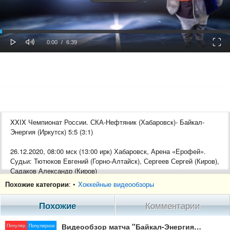
oaded
Progress
0%
: 0%
Play
Mute
Fulls
Current
Duration
0:00
/
6:39
Time
Time
XXIX Чемпионат России. СКА-Нефтяник (Хабаровск)- Байкал-
Энергия (Иркутск) 5:5 (3:1)
26.12.2020, 08:00 мск (13:00 ирк) Хабаровск, Арена «Ерофей».
Судьи: Тютюков Евгений (Горно-Алтайск), Сергеев Сергей (Киров),
Садаков Александр (Киров)
Похожие категории
: •
Хоккейные видеообзоры
«СКА-Нефтяник»: Рысев Денис - Викулин Юрий, Грановский
Василий (к), Антипов Александр, Тюко Михаил , Корев Евгений,
Похожие
Комментарии
Шардаков Юрий, Рязанов Максим, Сидоров Дмитрий, Мяяття
Туомас, Бондаренко Артём. Запасные игроки: Сокольников
Видеообзор матча "Байкал-Энергия" - "СКА-Нефтяник"
Популяр.
Популярное
Матвей (в), Стариков Дмитрий, Потёмин Денис, Усов Виталий,