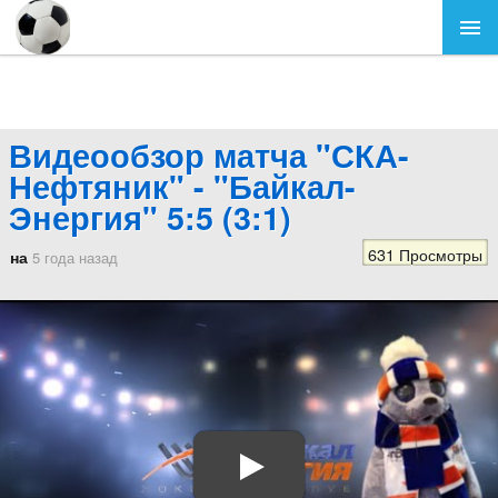
Видеообзор матча "СКА-
Нефтяник" - "Байкал-
Энергия" 5:5 (3:1)
631 Просмотры
на
5 года назад