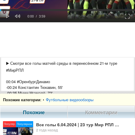
oaded
Progress
0%
: 0%
Play
Mute
Fulls
Current
Duration
0:00
/
3:59
Time
Time
▶️ Смотри все голы матчей среды в перенесённом 21-м туре
#МирРПЛ
00:04 #ОренбургДинамо
-00:24 Константин Тюкавин, 55'
-00:35 Муми Нгамалё, 72'
-00:46 Брайан Мансилья, 77'
Похожие категории
: •
Футбольные видеообзоры
01:01 #ПариННЛокомотив
Похожие
Комментарии
-01:11 Николай Калинский, 35'
-01:22 Николай Калинский, 59'
Все голы 6.04.2024 | 23 тур Мир РПЛ 2023/24
Популяр.
Популярное
-01:25 Тимур Сулейманов, 75'
2 года назад
-01:40 Антон Миранчук, 90+2'