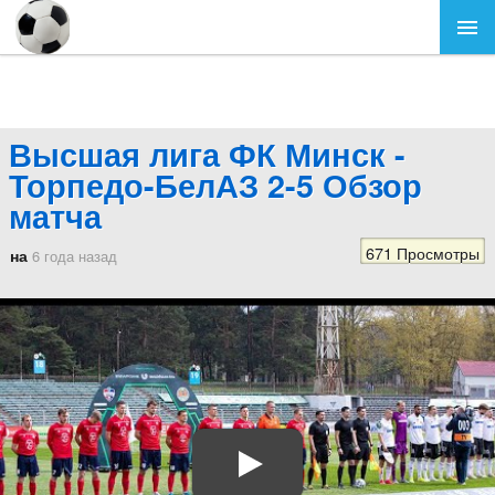
Высшая лига ФК Минск -
Торпедо-БелАЗ 2-5 Обзор
матча
671 Просмотры
на
6 года назад