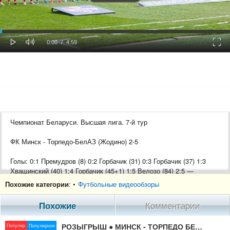
oaded
Progress
0%
: 0%
Play
Mute
Fulls
Current
Duration
0:00
/
4:59
Time
Time
Чемпионат Беларуси. Высшая лига. 7-й тур
ФК Минск - Торпедо-БелАЗ (Жодино) 2-5
Голы: 0:1 Премудров (8) 0:2 Горбачик (31) 0:3 Горбачик (37) 1:3
Хващинский (40) 1:4 Горбачик (45+1) 1:5 Велозо (84) 2:5 —
Ролович (89)
Похожие категории
: •
Футбольные видеообзоры
02.05.2020г. Минск. Стадион «Трактор». 000 зрителя
Похожие
Комментарии
Главный судья: Амин Кургхели (Гомель)
Помощники судьи: Андрей Гетиков, Виктор Гетиков (оба – Гомель)
РОЗЫГРЫШ ● МИНСК - ТОРПЕДО БЕЛАЗ ПРОГНОЗ И НОВОСТИ ФУТБОЛА 02.05
Популяр.
Популярное
Резервный судья: Михаил Тхагалегов (Брест)