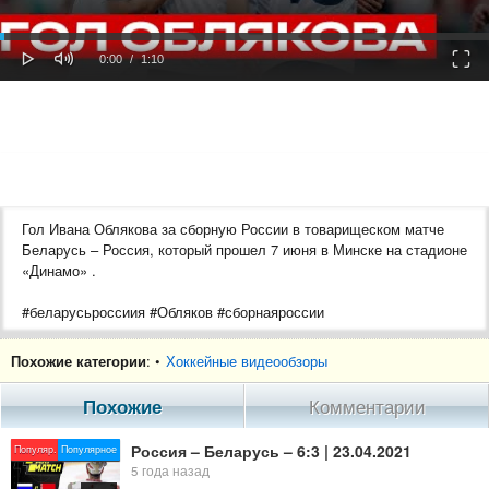
oaded
Progress
0%
: 0%
Play
Mute
Fulls
Current
Duration
0:00
/
1:10
Time
Time
Гол Ивана Облякова за сборную России в товарищеском матче
Беларусь – Россия, который прошел 7 июня в Минске на стадионе
«Динамо» .
#беларусьроссиия #Обляков #сборнаяроссии
Протокол матча: https://rfs.ru/match/53903
Похожие категории
: •
Хоккейные видеообзоры
Подписывайтесь на официальные каналы сборной России и РФС
Похожие
Комментарии
https://rfs.ru
Telegram https://t.me/rfsruofficial
Россия – Беларусь – 6:3 | 23.04.2021
Популяр.
Популярное
Дзен https://zen.yandex.ru/teamrussia
5 года назад
VK https://vk.com/teamrussia