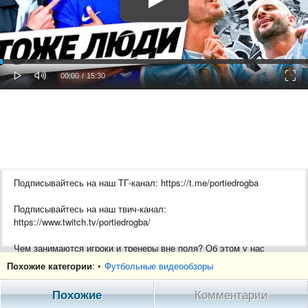
oaded
Progress
0%
: 0%
Play
Mute
Fulls
Current
Duration
00:00
/
15:30
Time
Time
Подписывайтесь на наш ТГ-канал: https://t.me/portiedrogba
Подписывайтесь на наш твич-канал:
https://www.twitch.tv/portiedrogba/
Чем занимаются игроки и тренеры вне поля? Об этом у нас
отдельная рубрика. Сегодня поговорим о сельских увлечениях
Похожие категории
: •
Футбольные видеообзоры
Дэвида Бекхэма, вечеринках в Манчестере и Ливерпуле, пиве от
Марко Ройса и подвиге Диего Косты. Всё самое интересное за
Похожие
Комментарии
месяц – в нашем дайджесте "Тоже люди".