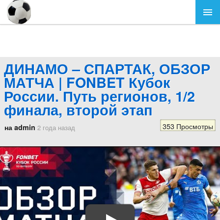
ДИНАМО – СПАРТАК, ОБЗОР
МАТЧА | FONBET Кубок
России. Путь регионов, 1/2
финала, второй этап
353 Просмотры
на admin
2 года назад