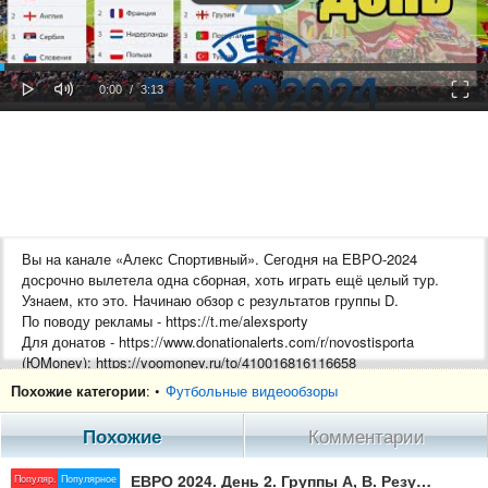
oaded
Progress
0%
: 0%
Play
Mute
Fulls
Current
Duration
0:00
/
3:13
Time
Time
Вы на канале «Алекс Спортивный». Сегодня на ЕВРО-2024
досрочно вылетела одна сборная, хоть играть ещё целый тур.
Узнаем, кто это. Начинаю обзор с результатов группы D.
По поводу рекламы - https://t.me/alexsporty
Для донатов - https://www.donationalerts.com/r/novostisporta
(ЮMoney): https://yoomoney.ru/to/410016816116658
.
Похожие категории
: •
Футбольные видеообзоры
Ищи нас тут:
Телеграмм - https://t.me/alexsportyvniy
Похожие
Комментарии
TikTok - https://www.tiktok.com/@alexsporty
Рутубе - https://rutube.ru/channel/23824550/
ЕВРО 2024. День 2. Группы А, В. Результаты, расписание, таблицы.
Популяр.
Популярное
Дзен - https://zen.yandex.ru/5ba8b371584c1f00aa3da1ef