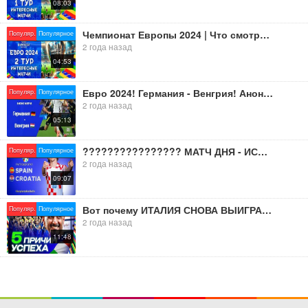
08:03
Чемпионат Европы 2024 | Что смотреть во Втором туре? | ЕВРО 2024 ТОП матчи Анонс
Популяр.
Популярное
2 года назад
04:53
Евро 2024! Германия - Венгрия! Анонс матча!!!
Популяр.
Популярное
2 года назад
05:13
???????????????? МАТЧ ДНЯ - ИСПАНИЯ ХОРВАТИЯ ЕВРО 2024 ???????????????? ОБЗОР И ПРОГНОЗ в EA FC 24 ?
Популяр.
Популярное
2 года назад
09:07
Вот почему ИТАЛИЯ СНОВА ВЫИГРАЕТ Евро-2024
Популяр.
Популярное
2 года назад
11:48