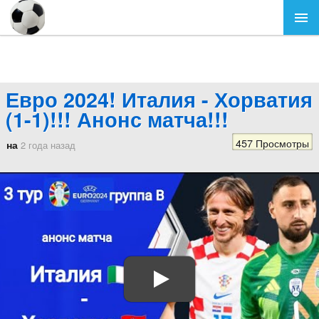
Евро 2024! Италия - Хорватия
(1-1)!!! Анонс матча!!!
457 Просмотры
на
2 года назад