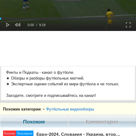
oaded
Progress
0%
: 0%
Play
Mute
Fulls
Current
Duration
0:00
/
9:18
Time
Time
Финты и Подкаты - канал о футболе.
★ Обзоры и разборы футбольных матчей.
★ Экспертные оценки событий из мира футбола и не только.
Заходите, смотрите и подписывайтесь на канал!
Мы в интернете:
Похожие категории
: •
Футбольные видеообзоры
➧ Карта 4363237511542699 (автору на развитие канала)
➧ Наш канал - https://www.youtube.com/@fintipodkati
Похожие
Комментарии
➧ Канал в Telegram - https://t.me/fintipodkati
➧ Фейсбук - https://www.facebook.com/profile.php?
Евро-2024, Словакия - Украина, второй матч сборной
Популяр.
Популярное
id=100074268107196