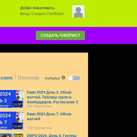
Добро пожаловать
Вход
/
Создать Плейлист
СОЗДАТЬ ПЛЕЙЛИСТ
/
хожие
Популяр.
Autoplay
Евро 2024 День 2. Обзор
матчей. Таблица групп и
бомбардиров, Расписание 3
03:57
игрового дня!
381 Просмотры
Евро 2024 День 7. Обзор
матчей
03:44
772 Просмотры
ЕВРО 2024. День 4. Группы