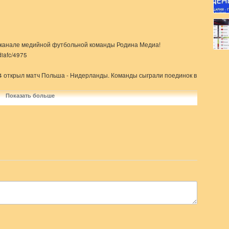
-канале медийной футбольной команды Родина Медиа!
diafc/4975
24 открыл матч Польша - Нидерланды. Команды сыграли поединок в
 не определили сильнейшего в матче, А на поздний вечер был
Показать больше
уппы и всего турнира Англии.
абить Пикфорду. Победу "трем львам" принес ранний гол от Джуда
1110@gmail.com
tor_sashka