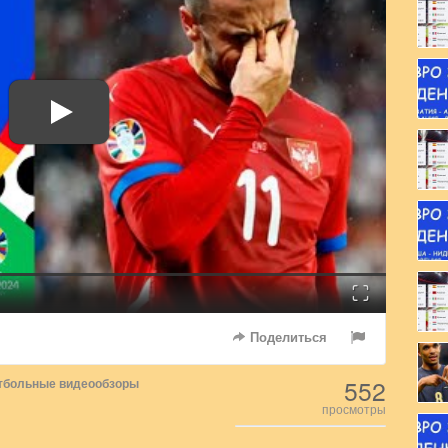
Fullscreen
Поделиться
552
тбольные видеообзоры
просмотры