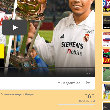
Fullscreen
Поделиться
363
тбольные видеообзоры
просмотры