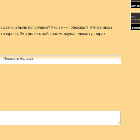
к давно и были популярны? Кто в них побеждал? И что с ними
ие вопросы. Это ролик о забытых международных турнирах.
yach_lab_stories
Показать больше
еходи по ссылке в закрепленном комментарии и забирай свой
о собирается играть в футбол, а также для тех, кто хочет узнать о
футбольных технологиях и экипировке: обзоры инвентаря и бутс,
ртивных брендов и многое другое. Только авторский и