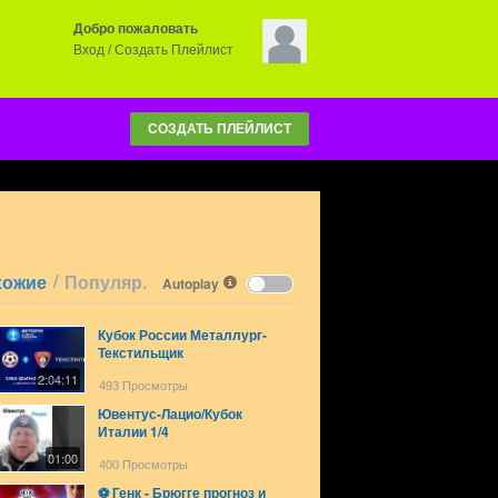
Добро пожаловать
Вход
/
Создать Плейлист
СОЗДАТЬ ПЛЕЙЛИСТ
/
хожие
Популяр.
Autoplay
Кубок России Металлург-
Текстильщик
2:04:11
493 Просмотры
Ювентус-Лацио/Кубок
Италии 1/4
01:00
400 Просмотры
⚽️ Генк - Брюгге прогноз и