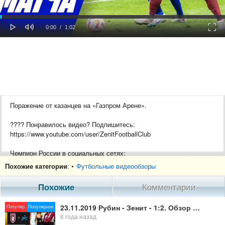
oaded
Progress
0%
: 0%
Play
Mute
Fulls
Current
Duration
0:00
/
1:02
Time
Time
Поражение от казанцев на «Газпром Арене».
???? Понравилось видео? Подпишитесь:
https://www.youtube.com/user/ZenitFootballClub
Чемпион России в социальных сетях:
VK — https://vk.com/zenit
Похожие категории
: •
Футбольные видеообзоры
Телеграм — https://t.me/fczenit
TikTok — https://www.tiktok.com/@zenitfc
Похожие
Комментарии
OK — https://ok.ru/fczenit
23.11.2019 Рубин - Зенит - 1:2. Обзор матча
Популяр.
Популярное
6 года назад