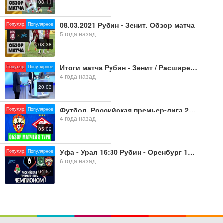
08:11
08.03.2021 Рубин - Зенит. Обзор матча
Популяр.
Популярное
5 года назад
08:38
Итоги матча Рубин - Зенит / Расширенный состав Карпина / Очередной иностранец в судейском корпусе
Популяр.
Популярное
4 года назад
20:03
Футбол. Российская премьер-лига 2021-2022. Обзор матчей 8 тура. ЦСКА - Спартак, Рубин - Зенит.
Популяр.
Популярное
4 года назад
05:02
Уфа - Урал 16:30 Рубин - Оренбург 18:30 Краснодар - Зенит.20-30.5 июля 2020 г.СУПЕРПРОГНОЗ.
Популяр.
Популярное
6 года назад
04:57