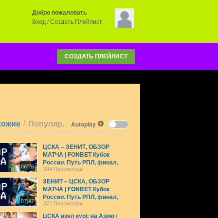
Добро пожаловать
Вход
/
Создать Плейлист
СОЗДАТЬ ПЛЕЙЛИСТ
/
хожие
Популяр.
Autoplay
ЦСКА – ЗЕНИТ, ОБЗОР
МАТЧА | FONBET Кубок
России. Путь РПЛ, финал,
06:26
первый матч
344 Просмотры
ЗЕНИТ – ЦСКА, ОБЗОР
МАТЧА | FONBET Кубок
России. Путь РПЛ, финал,
07:47
ответный матч
372 Просмотры
ЦСКА взял курс на Азию /