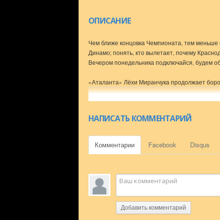
ОПИСАНИЕ
Чем ближе концовка Чемпионата, тем меньше 
Динамо; понять, кто вылетает, почему Краснод
Вечером понедельника подключайся, будем об
«Аталанта» Лёхи Миранчука продолжает бороть
если в Европе впереди полуфиналы, то в Куб
«Ювентуса». Смотрим и переживаем 15 мая в 22.0
Erid: 2SDnjcHkRPF
НАПИСАТЬ КОММЕНТАРИЙ
Мерч Коммент.Шоу и Ничего Обычного: https://n
Заходи в гости: http://commentshow.ru
Комментарии
Facebook
Disqus
Костя: https://t.me/kgenich
Федя: https://t.me/fedorkudryashov
Денис: https://t.me/deniskazansky
Рома: https://t.me/romanguttsait
Сан Саныч: https://t.me/vykruchennyipozvonok
Добавить комментарий
00:00 — Погнали, братва!
03:20 — Всем привет. Начинаем с гадания на