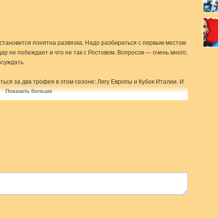
становится понятна развязка. Надо разбираться с первым местом
ар не побеждает и что не так с Ростовом. Вопросов — очень много.
суждать.
ся за два трофея в этом сезоне: Лигу Европы и Кубок Италии. И
ке остался последний, решающий матч — финал против
Показать больше
0! Где? В Okko: https://okko.tv/s/flp
ichego-obychnogo.webflow.io/store/local-show
 Чемпиона России