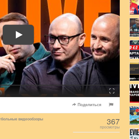
Fullscreen
Поделиться
367
тбольные видеообзоры
просмотры