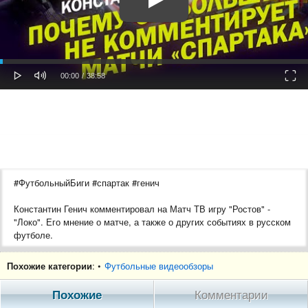
oaded
Progress
0%
: 0%
Play
Mute
Fulls
Current
Duration
00:00
/
38:58
Time
Time
#ФутбольныйБиги #спартак #генич
Константин Генич комментировал на Матч ТВ игру "Ростов" -
"Локо". Его мнение о матче, а также о других событиях в русском
футболе.
Ранний доступ к видео (Большие интервью с Романом
Похожие категории
: •
Футбольные видеообзоры
Широковым, Андреем Червиченко, Владимиром Абрамовым) - по
подписке на Boosty: https://boosty.to/soccerbigi
Похожие
Комментарии