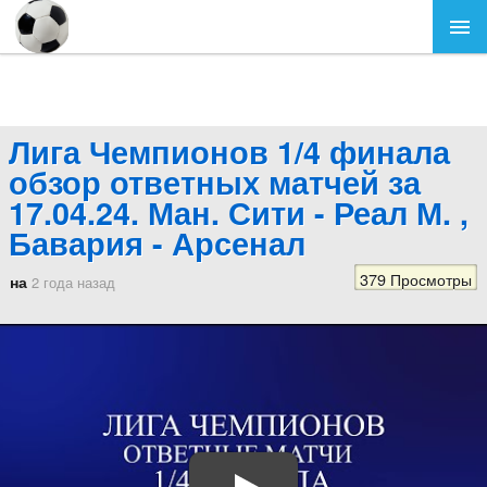
Лига Чемпионов 1/4 финала
обзор ответных матчей за
17.04.24. Ман. Сити - Реал М. ,
Бавария - Арсенал
379 Просмотры
на
2 года назад