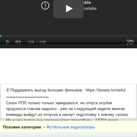
oaded
Progress
0%
: 0%
Play
Mute
Fulls
Current
Duration
0:00
/
0:00
Time
Time
✌ Поддержать выход больших фильмов - https://boosty.to/rosfut
➖➖➖➖➖➖➖➖➖➖➖➖➖➖
Сезон РПЛ только только завершился, но отпуск клубов
продлится совсем недолго - уже на следующей неделе многие
команды выйдут из отпуска и начнут подготовку к новому сезону.
Ну и уже вовсю они продумывают трансферы - ЦСКА вчера
покинул Владимир Федотов, а уже сегодня команду возглавил
Похожие категории
: •
Футбольные видеообзоры
Марко Николич / Александр Соболев может поменять Спартак на