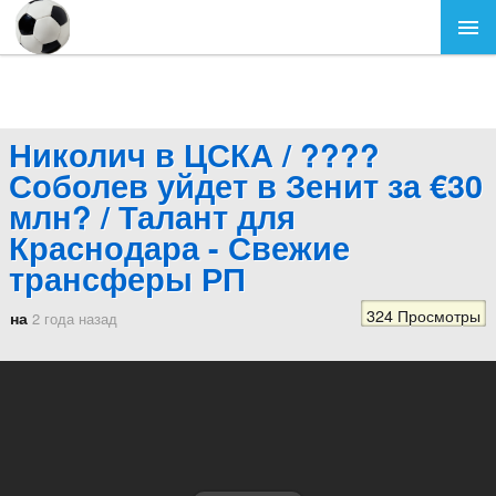
Николич в ЦСКА / ????
Соболев уйдет в Зенит за €30
млн? / Талант для
Краснодара - Свежие
трансферы РП
324 Просмотры
на
2 года назад