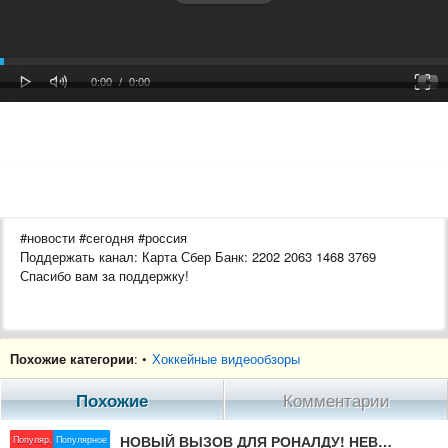
oaded
Progress
0%
: 0%
Play
Mute
Fulls
Current
Duration
0:00
/
0:00
Time
Time
#новости #сегодня #россия
Поддержать канал: Карта Сбер Банк: 2202 2063 1468 3769
Спасибо вам за поддержку!
Похожие категории
: •
Хоккейные видеообзоры
Похожие
Комментарии
НОВЫЙ ВЫЗОВ ДЛЯ РОНАЛДУ! НЕВЕРОЯТНЫЙ КАМБЭК ЛИВЕРПУЛЯ | СВЕЖИЕ ТРАНСФЕРНЫЕ СЛУХИ 2020
Популяр.
Популярное