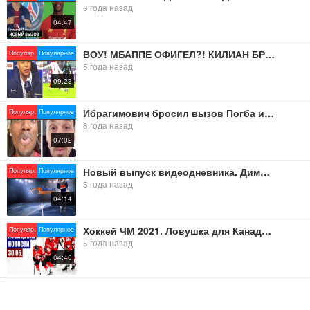
6 года назад
04:47
ВОУ! МБАППЕ ОФИГЕЛ?! КИЛИАН БРОСИЛ НОВЫЙ ВЫЗОВ НОЙЕРУ И БАВАРИИ! Лига чемпионов - Бавария 2:3 ПСЖ
Популяр.
Популярное
5 года назад
09:23
Ибрагимович бросил вызов Погба и Поль ответил Златану + другие новости футбола | Инсайд
Популяр.
Популярное
6 года назад
07:02
Новый выпуск видеодневника. Димитровград.
Популяр.
Популярное
5 года назад
04:14
Хоккей ЧМ 2021. Ловушка для Канады, шанс для Латвии, вызов для Швеции. Последние новости ЧМ 30.05.
Популяр.
Популярное
5 года назад
04:40