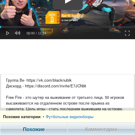
oaded
Progress
0%
: 0%
Play
Mute
Fulls
Current
Duration
00:00
/
11:14
Time
Time
Группа Вк- ​https://vk.com/blacknubik
Дискорд - https://discord.com/invite/E7JCN9t
Free Fire - это шутер на выживание от третьего лица. 50 игроков
высаживаются на отдаленном острове после прыжка из
самолета. Цель игры - стать последним выжившим на острове.
Каждый игрок выбирает себе место приземления, направляя
Похожие категории
: •
Футбольные видеообзоры
парашют туда, где больше всего оружия или меньше других
игроков. Увеличьте свои шансы на выживание, ища оружие и
Похожие
Комментарии
экипировку. Поле боя со временем сужается, оставляя