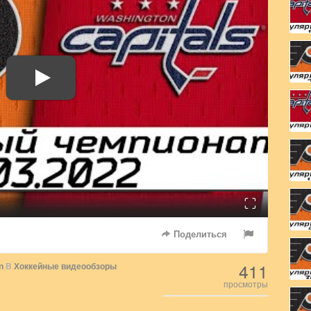
Fullscreen
Поделиться
411
n
В
Хоккейные видеообзоры
просмотры