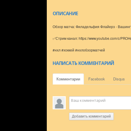
ОПИСАНИЕ
Обзор матча: Филадельфия Флайерз - Вашингт
✅Стрим канал: https://www.youtube.com/c/PROH
#нхл #хоккей #нхлобзорматчей
НАПИСАТЬ КОММЕНТАРИЙ
Комментарии
Facebook
Disqus
Добавить комментарий