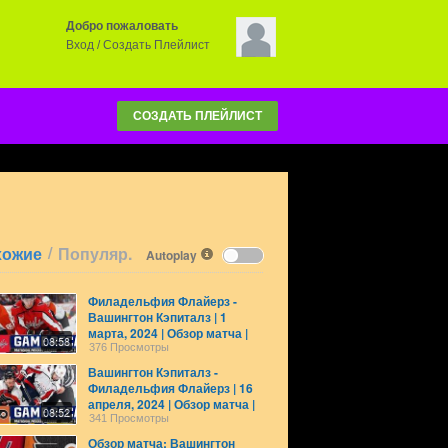
Добро пожаловать
Вход
/
Создать Плейлист
СОЗДАТЬ ПЛЕЙЛИСТ
/
хожие
Популяр.
Autoplay
Филадельфия Флайерз -
Вашингтон Кэпиталз | 1
марта, 2024 | Обзор матча |
08:58
Регулярный сезон НХЛ
376 Просмотры
Вашингтон Кэпиталз -
Филадельфия Флайерз | 16
апреля, 2024 | Обзор матча |
08:52
Регулярный сезон НХЛ
341 Просмотры
Обзор матча: Вашингтон