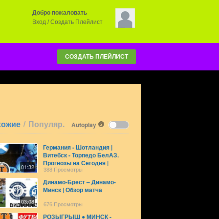
Добро пожаловать
Вход
/
Создать Плейлист
СОЗДАТЬ ПЛЕЙЛИСТ
/
хожие
Популяр.
Autoplay
Германия - Шотландия |
Витебск - Торпедо БелАЗ.
Прогнозы на Сегодня |
01:32
Футбол
388 Просмотры
Динамо-Брест – Динамо-
Минск | Обзор матча
03:08
676 Просмотры
РОЗЫГРЫШ ● МИНСК -