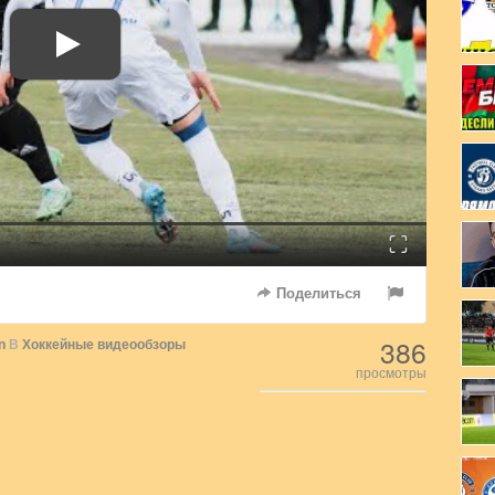
Fullscreen
Поделиться
386
n
В
Хоккейные видеообзоры
просмотры