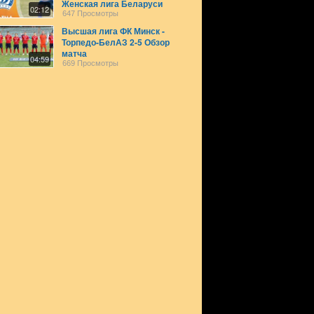
Женская лига Беларуси
02:12
647 Просмотры
Высшая лига ФК Минск -
Торпедо-БелАЗ 2-5 Обзор
матча
04:59
669 Просмотры