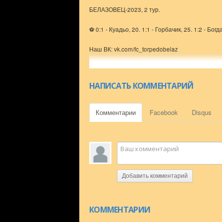
БЕЛАЗОВЕЦ-2023, 2 тур.
⚽ 0:1 - Куадьо, 20. 1:1 - Горбачик, 25. 1:2 - Богд
Наш ВК: vk.com/fc_torpedobelaz
Наш ТГ: t.me/torpedobelaz
Наша ИНСТА: instagram.com/fctorpedobelaz
Наш ТикТок: tiktok.com/@fctorpedobelaz
НАПИСАТЬ КОММЕНТАРИЙ
Комментарии
Facebook
Disqus
Добавить комментарий
КОММЕНТАРИИ