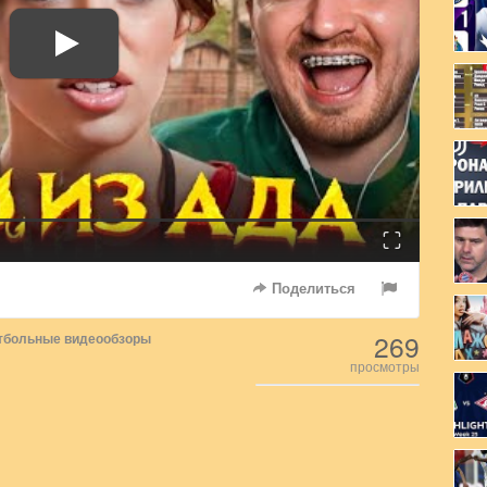
Fullscreen
Поделиться
269
тбольные видеообзоры
просмотры