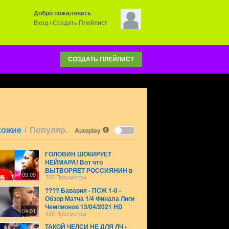
Добро пожаловать
Вход
/
Создать Плейлист
СОЗДАТЬ ПЛЕЙЛИСТ
/
хожие
Популяр.
Autoplay
ГОЛОВИН ШОКИРУЕТ
НЕЙМАРА! Вот что
ВЫТВОРЯЕТ РОССИЯНИН в
09:09
2021 году в ЛИГЕ 1! Голевой
707 Просмотры
пас vs Дижон
???? Бавария - ПСЖ 1-0 -
Обзор Матча 1/4 Финала Лиги
Чемпионов 13/04/2021 HD
04:01
????
639 Просмотры
ТАКОЙ ЧЕЛСИ НЕ ДЛЯ ЛЧ •