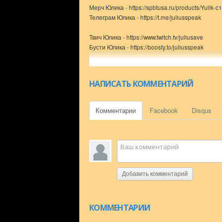
Мерч Юлика - https://spbtusa.ru/products/Yulik
Телеграм Юлика - https://t.me/juliusspeak
Твич Юлика - https://www.twitch.tv/juliusave
Бусти Юлика - https://boosty.to/juliusspeak
Юлик вк - http://vk.com/oneshko
Группа вк - http://vk.com/juliusspeak
НАПИСАТЬ КОММЕНТАРИЙ
Комментарии
Facebook
Disqus
Добавить комментарий
КОММЕНТАРИИ