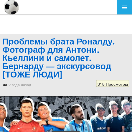
Проблемы брата Роналду.
Фотограф для Антони.
Кьеллини и самолет.
Бернарду — экскурсовод
[ТОЖЕ ЛЮДИ]
318 Просмотры
на
2 года назад