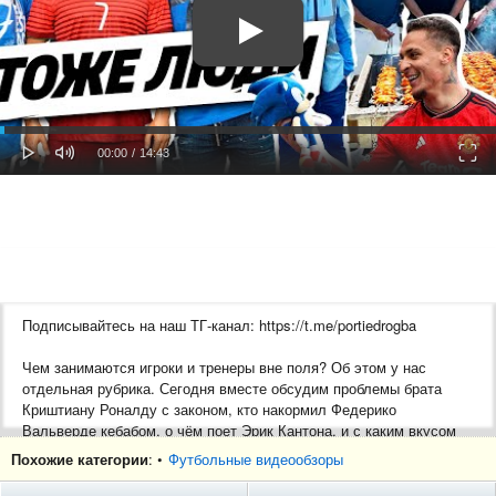
oaded
Progress
0%
: 0%
Play
Mute
Fulls
Current
Duration
00:00
/
14:43
Time
Time
Подписывайтесь на наш ТГ-канал: https://t.me/portiedrogba
Чем занимаются игроки и тренеры вне поля? Об этом у нас
отдельная рубрика. Сегодня вместе обсудим проблемы брата
Криштиану Роналду с законом, кто накормил Федерико
Вальверде кебабом, о чём поет Эрик Кантона, и с каким вкусом
досталась тарталетка Джиджи Доннарумме. Всё самое
Похожие категории
: •
Футбольные видеообзоры
интересное за месяц – в нашем дайджесте.