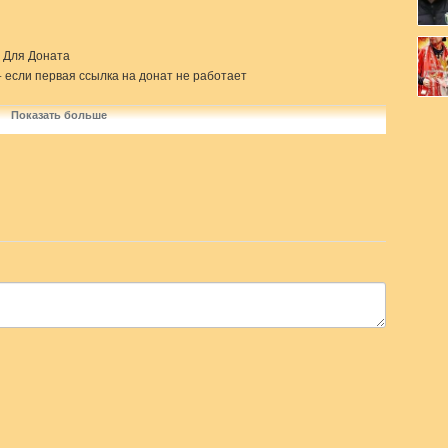
 - Для Доната
39 - если первая ссылка на донат не работает
061?ssource=DIRECT&share=subscription_link - комментирую реал
Показать больше