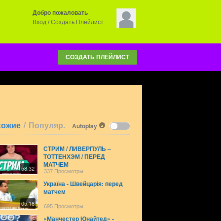
Добро пожаловать
Вход
/
Создать Плейлист
СОЗДАТЬ ПЛЕЙЛИСТ
/
хожие
Популяр.
Autoplay
СТРИМ / ЛИВЕРПУЛЬ –
ТОТТЕНХЭМ / ПЕРЕД
МАТЧЕМ
58:32
337 Просмотры
Україна - Швейцарія: перед
матчем
05:16
695 Просмотры
«Манчестер Юнайтед» -