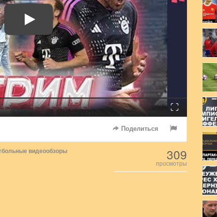
Fullscreen
Поделиться
309
тбольные видеообзоры
просмотры