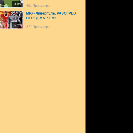
01:09
601 Просмотры
МЮ - Ливерпуль. РАЗОГРЕВ
ПЕРЕД МАТЧЕМ!
39:23
377 Просмотры