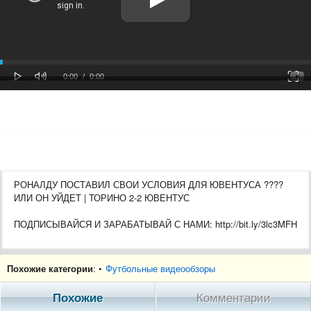
oaded
Progress
0%
: 0%
Play
Mute
Fulls
Current
Duration
0:00
/
0:00
Time
Time
РОНАЛДУ ПОСТАВИЛ СВОИ УСЛОВИЯ ДЛЯ ЮВЕНТУСА ????
ИЛИ ОН УЙДЕТ | ТОРИНО 2-2 ЮВЕНТУС
ПОДПИСЫВАЙСЯ И ЗАРАБАТЫВАЙ С НАМИ: http://bit.ly/3lc3MFH
Похожие категории
: •
Футбольные видеообзоры
Приветствуем всех на канале Foot Magic. Трансферы и всё, что с
ними связанно, интервью с футболистами, обзоры матчей и
Похожие
Комментарии
многое другое вы найдёте на нашем канале! Подпишитесь, и