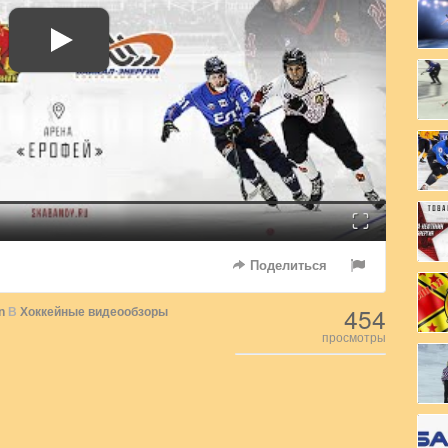
Fullscreen
Поделиться
454
n
В
Хоккейные видеообзоры
просмотры