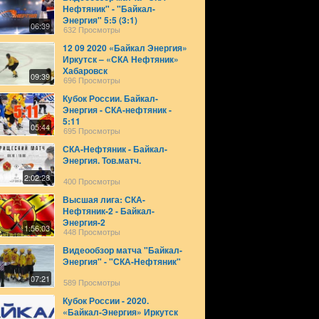
Нефтяник" - "Байкал-
Энергия" 5:5 (3:1)
06:39
632 Просмотры
12 09 2020 «Байкал Энергия»
Иркутск – «СКА Нефтяник»
Хабаровск
09:39
696 Просмотры
Кубок России. Байкал-
Энергия - СКА-нефтяник -
5:11
05:44
695 Просмотры
СКА-Нефтяник - Байкал-
Энергия. Тов.матч.
2:02:28
400 Просмотры
Высшая лига: СКА-
Нефтяник-2 - Байкал-
Энергия-2
1:56:03
448 Просмотры
Видеообзор матча "Байкал-
Энергия" - "СКА-Нефтяник"
07:21
589 Просмотры
Кубок России - 2020.
«Байкал-Энергия» Иркутск