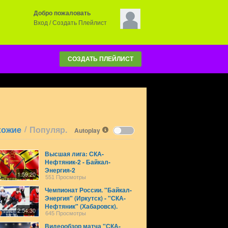
Добро пожаловать
Вход
/
Создать Плейлист
СОЗДАТЬ ПЛЕЙЛИСТ
/
хожие
Популяр.
Autoplay
Высшая лига: СКА-
Нефтяник-2 - Байкал-
Энергия-2
1:59:20
551 Просмотры
Чемпионат России. "Байкал-
Энергия" (Иркутск) - "СКА-
Нефтяник" (Хабаровск).
2:54:30
Прямая трансляция матча.
645 Просмотры
Видеообзор матча "СКА-