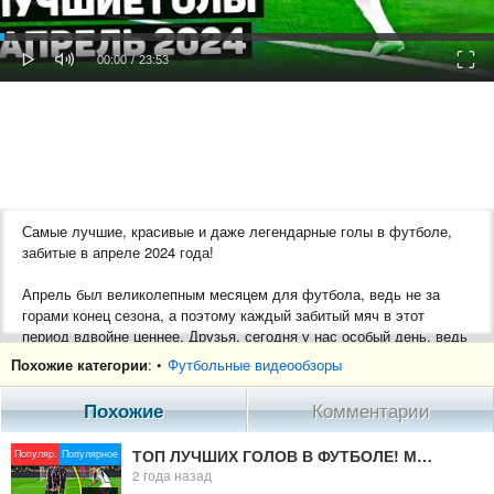
oaded
Progress
0%
: 0%
Play
Mute
Fulls
Current
Duration
00:00
/
23:53
Time
Time
Самые лучшие, красивые и даже легендарные голы в футболе,
забитые в апреле 2024 года!
Апрель был великолепным месяцем для футбола, ведь не за
горами конец сезона, а поэтому каждый забитый мяч в этот
период вдвойне ценнее. Друзья, сегодня у нас особый день, ведь
мы рассмотрим настоящие шедевры игры и поговорим о лучших
Похожие категории
: •
Футбольные видеообзоры
голах, забитых в апреле 2024 года. Вы увидите великолепный гол
Лионеля Месси с дальней дистанции, невероятный гол Фила
Похожие
Комментарии
Фодена в ворота Реала, пушечный гол Вальверде против
Манчестер Сити, гол с центра поля от Бруну Фернандеша, гол
ТОП ЛУЧШИХ ГОЛОВ В ФУТБОЛЕ! Май 2024
Популяр.
Популярное
через себя от Жоау Феликса, невероятные голы Кевина де
2 года назад
Брюйне, гол с углового удара от Уорд-Проуза, шикарный гол