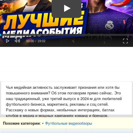
oaded
Progress
0%
: 0%
Play
Mute
Fulls
Current
Duration
00:00
/
19:02
Time
Time
Чья медийная активность заслуживает признания или хотя бы
повышенного внимания? Об этом поговорим прямо сейчас. Это
наш традиционный, уже третий выпуск в 2024-м для любителей
футбольного бизнеса, маркетинга, рекламы и соц сетей.
Расскажу о новых формах, необычных интеграциях, батлах
клубов в медиа и мощных кампаниях команд и брендов.
Похожие категории
: •
Футбольные видеообзоры
Спортивный маркетолог: https://t.me/celebasport