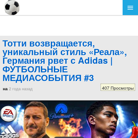
Тотти возвращается,
уникальный стиль «Реала»,
Германия рвет с Adidas |
ФУТБОЛЬНЫЕ
МЕДИАСОБЫТИЯ #3
407 Просмотры
на
2 года назад