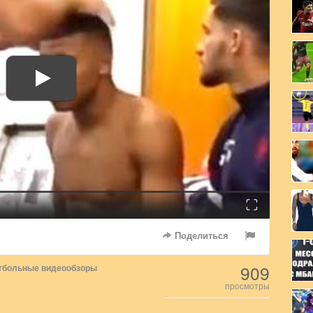
Fullscreen
Поделиться
909
тбольные видеообзоры
просмотры