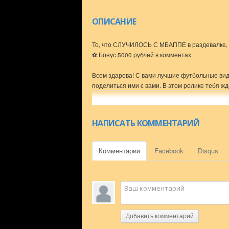
ОПИСАНИЕ
То, что СЛУЧИЛОСЬ С МБАППЕ в раздевалке
⚽️ Бонус 5000 рублей в комментах
Всем здарова! С вами лучшие футбольные вид
поделиться ими с вами. В этом ролике тебя 
достижение вратаря сборной Бразилии, который
эпизод с Мбаппе в раздевалке и многое-многое
И для начала предлагаем вам вместе с нами 
НАПИСАТЬ КОММЕНТАРИЙ
комментариях, кто по вашему заслуживает наг
По вопросам рекламы и сотрудничества пиши
Комментарии
Facebook
Disqus
ВКонтакте — https://vk.com/id350389059
Telegram — https://t.me/InfantinoRF
Почта — refootball2018@gmail.com
#угар #футбол #мбаппе
Добавить комментарий