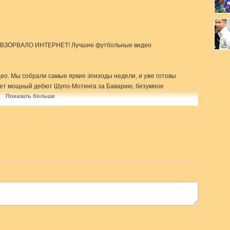
, ВЗОРВАЛО ИНТЕРНЕТ! Лучшие футбольные видео
ео. Мы собрали самые яркие эпизоды недели, и уже готовы
ждет мощный дебют Шупо-Мотинга за Баварию, безумное
 за сутки успел сыграть и за клуб, и за сборную, странный
Показать больше
 другое.
определить главного футбольного вундеркинда. Напишите в
раду Голден Бой в этом сезоне.
те сюда: