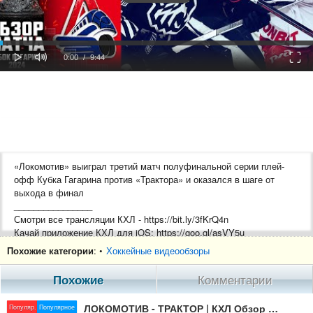
oaded
Progress
0%
: 0%
Play
Mute
Fulls
Current
Duration
0:00
/
9:44
Time
Time
«Локомотив» выиграл третий матч полуфинальной серии плей-
офф Кубка Гагарина против «Трактора» и оказался в шаге от
выхода в финал
________________
Смотри все трансляции КХЛ - https://bit.ly/3fKrQ4n
Качай приложение КХЛ для iOS: https://goo.gl/asVY5u
Качай приложение КХЛ для Android: https://goo.gl/CifAyU
Похожие категории
: •
Хоккейные видеообзоры
#КХЛ #КубокГагарина #Трактор #Локомотив #ПлейОфф
Похожие
Комментарии
#ОбзорМатча
ЛОКОМОТИВ - ТРАКТОР | КХЛ Обзор Кубка Гагарина 2024 | Полуфинал – Матч №2 |
Популяр.
Популярное