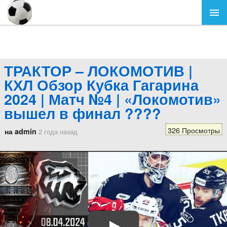
ТРАКТОР – ЛОКОМОТИВ |
КХЛ Обзор Кубка Гагарина
2024 | Матч №4 | «Локомотив»
вышел в финал ????
326 Просмотры
на admin
2 года назад