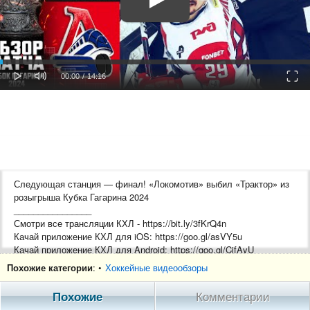
oaded
Progress
0%
: 0%
Play
Mute
Fulls
Current
Duration
00:00
/
14:16
Time
Time
Следующая станция — финал! «Локомотив» выбил «Трактор» из
розыгрыша Кубка Гагарина 2024
________________
Смотри все трансляции КХЛ - https://bit.ly/3fKrQ4n
Качай приложение КХЛ для iOS: https://goo.gl/asVY5u
Качай приложение КХЛ для Android: https://goo.gl/CifAyU
Похожие категории
: •
Хоккейные видеообзоры
#КХЛ #КубокГагарина #Локомотив #Трактор #ПлейОфф
#ОбзорМатча
Похожие
Комментарии