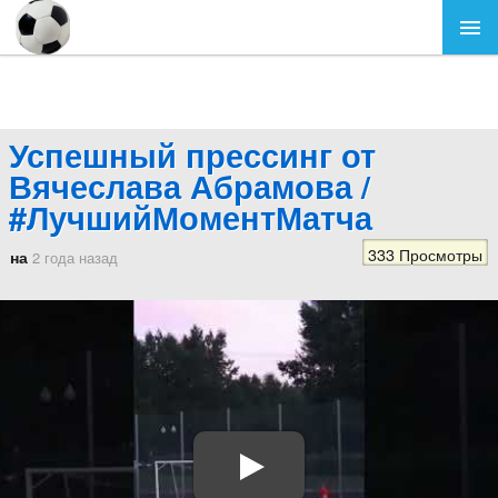
Успешный прессинг от
Вячеслава Абрамова /
#ЛучшийМоментМатча
333 Просмотры
на
2 года назад