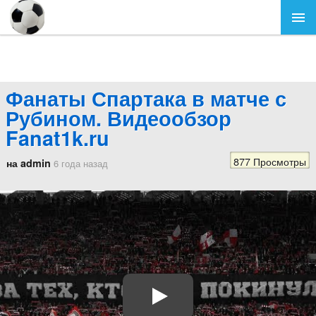
Фанаты Спартака в матче с
Рубином. Видеообзор
Fanat1k.ru
877 Просмотры
на admin
6 года назад