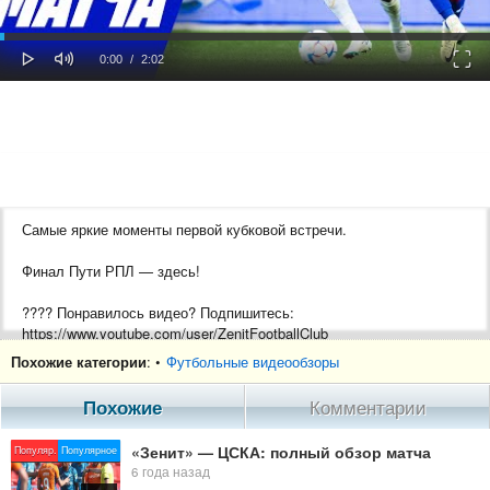
oaded
Progress
0%
: 0%
Play
Mute
Fulls
Current
Duration
0:00
/
2:02
Time
Time
Самые яркие моменты первой кубковой встречи.
Финал Пути РПЛ — здесь!
???? Понравилось видео? Подпишитесь:
https://www.youtube.com/user/ZenitFootballClub
Похожие категории
: •
Футбольные видеообзоры
Чемпион России в социальных сетях:
VK — https://vk.com/zenit
Похожие
Комментарии
Телеграм — https://t.me/fczenit
TikTok — https://www.tiktok.com/@zenitfc
«Зенит» — ЦСКА: полный обзор матча
Популяр.
Популярное
OK — https://ok.ru/fczenit
6 года назад