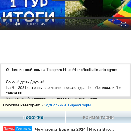
oaded
Progress
0%
: 0%
Play
Mute
Fulls
Current
Duration
00:00
/
10:45
Time
Time
⚽ Подписывайтесь на Telegram https://t.me/footballstartelegram
Добрый день Друзья!
На ЧЕ 2024 сыграны все матчи первого тура. Не обошлось и без
сенсаций.
Итоги матчей и расклады в группах в нашем видео.
Похожие категории
: •
Футбольные видеообзоры
Другие наши видео:
➡ ЕВРО 2024 Фавориты: https://youtu.be/k-x5pl05fuY
Похожие
Комментарии
➡ Все ЕВРО 1960-2020: https://youtu.be/zjf9YLFzxMk
➡ Все мячи ЕВРО: https://youtu.be/G_iPmTBlOlE
Чемпионат Европы 2024 | Итоги Второго тура | ЕВРО 2024
Популяр.
Популярное