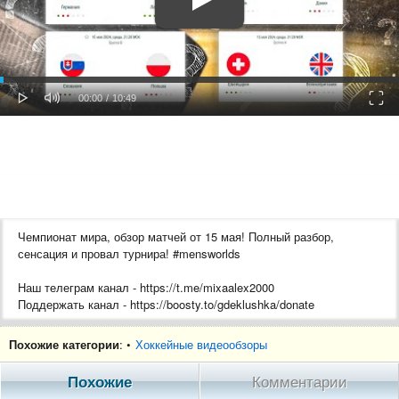
oaded
Progress
0%
: 0%
Play
Mute
Fulls
Current
Duration
00:00
/
10:49
Time
Time
Чемпионат мира, обзор матчей от 15 мая! Полный разбор,
сенсация и провал турнира! #mensworlds
Наш телеграм канал - https://t.me/mixaalex2000
Поддержать канал - https://boosty.to/gdeklushka/donate
ЭПИЗОДЫ:
Похожие категории
: •
Хоккейные видеообзоры
00:00 Вступление
01:10 Германия - Латвия
Похожие
Комментарии
03:43 Чехия - Дания