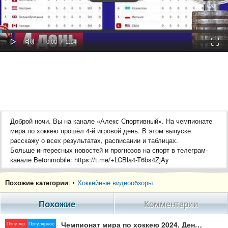
oaded
Progress
0%
: 0%
Play
Mute
Fulls
Current
Duration
0:00
/
2:14
Time
Time
Доброй ночи. Вы на канале «Алекс Спортивный». На чемпионате
мира по хоккею прошёл 4-й игровой день. В этом выпуске
расскажу о всех результатах, расписании и таблицах.
Больше интересных новостей и прогнозов на спорт в телеграм-
канале Betonmobile: https://t.me/+LCBla4-T6bs4ZjAy
Похожие категории
: •
Хоккейные видеообзоры
По поводу рекламы - https://t.me/alexsporty
Для донатов - https://www.donationalerts.com/r/novostisporta
Похожие
Комментарии
(ЮMoney): https://yoomoney.ru/to/410016816116658
.
Чемпионат мира по хоккею 2024. День 5. Расписание. Результаты. Таблица.
Популяр.
Популярное
Ищи нас тут: