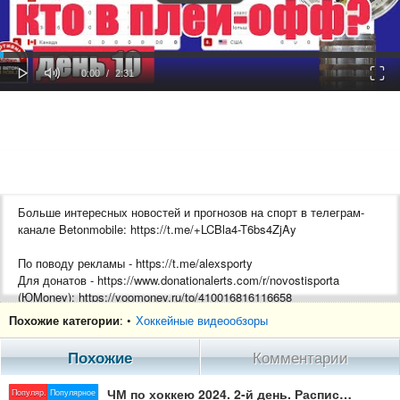
oaded
Progress
0%
: 0%
Play
Mute
Fulls
Current
Duration
0:00
/
2:31
Time
Time
Больше интересных новостей и прогнозов на спорт в телеграм-
канале Betonmobile: https://t.me/+LCBla4-T6bs4ZjAy
По поводу рекламы - https://t.me/alexsporty
Для донатов - https://www.donationalerts.com/r/novostisporta
(ЮMoney): https://yoomoney.ru/to/410016816116658
.
Похожие категории
: •
Хоккейные видеообзоры
Ищи нас тут:
TikTok - https://www.tiktok.com/@alexsporty
Похожие
Комментарии
Рутубе - https://rutube.ru/channel/23824550/
Дзен - https://zen.yandex.ru/5ba8b371584c1f00aa3da1ef
ЧМ по хоккею 2024. 2-й день. Расписание. Результаты. Таблица.
Популяр.
Популярное
Телеграмм - https://t.me/alexsportyvniy