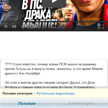
oaded
Progress
0%
: 0%
Play
Mute
Fulls
Current
Duration
00:00
/
19:12
Time
Time
???? Стали известно, почему игроки ПСЖ вышли на разминку
против Тулузы на 4 минуты позже, оказалось, в это время Мбаппе
дрался с Аль-Хелайфи!
Об этом и многом другом говорим сегодня! Друзья, это Доза
Футбола и главные новости из мира футбола! Устраивайтесь
поудобнее и будем начинать! Я желаю вам приятного аппетита и
Похожие категории
: •
Футбольные видеообзоры
приятного просмотра!
Похожие
Комментарии
#мбаппе #псж #тулуза