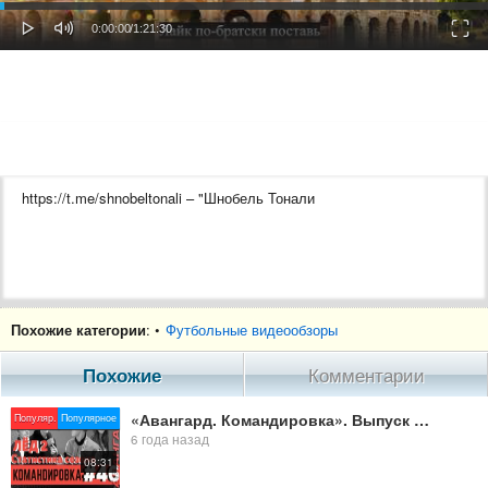
oaded
Progress
0%
: 0%
Play
Mute
Fulls
Current
Duration
0:00:00
/
1:21:30
Time
Time
https://t.me/shnobeltonali – "Шнобель Тонали
Похожие категории
: •
Футбольные видеообзоры
Похожие
Комментарии
«Авангард. Командировка». Выпуск #46
Популяр.
Популярное
6 года назад
08:31